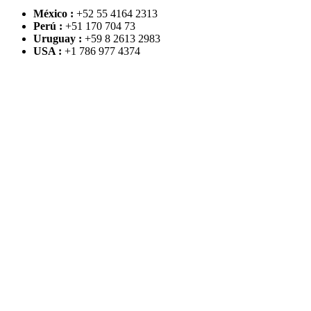
México :
+52 55 4164 2313
Perú :
+51 170 704 73
Uruguay :
+59 8 2613 2983
USA :
+1 786 977 4374