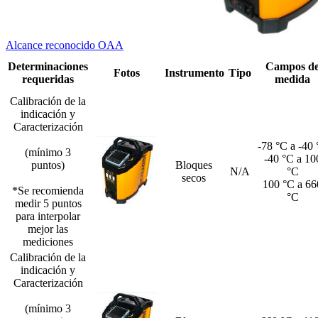
Alcance reconocido OAA
Determinaciones
Campos d
Fotos
Instrumento
Tipo
requeridas
medida
Calibración de la
indicación y
Caracterización
-78 °C a -40
(mínimo 3
-40 °C a 10
puntos)
Bloques
N/A
°C
secos
100 °C a 66
*Se recomienda
°C
medir 5 puntos
para interpolar
mejor las
mediciones
Calibración de la
indicación y
Caracterización
(mínimo 3