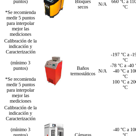
puntos)
Bloques
660 °C a 11
N/A
secos
°C
*Se recomienda
medir 5 puntos
para interpolar
mejor las
mediciones
Calibración de la
indicación y
Caracterización
-197 °C a -1
°C
(mínimo 3
-78 °C a -40
puntos)
Baños
N/A
-40 °C a 10
termostáticos
°C
*Se recomienda
100 °C a 20
medir 5 puntos
°C
para interpolar
mejor las
mediciones
Calibración de la
indicación y
Caracterización
(mínimo 3
-40 °C a 10
puntos)
Cámaras
°C